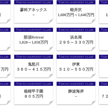
蓼科アネックス
軽井沢
円
－
1,600万円～1,640万円
那須Retreat
浜名湖
1,020～1,050万円
２９５～３３０万円
鬼怒川
伊東
６万円
３６０～４１５万円
５１０～５５０万円
箱根甲子園
静波海岸
円
８０５万円
－
７