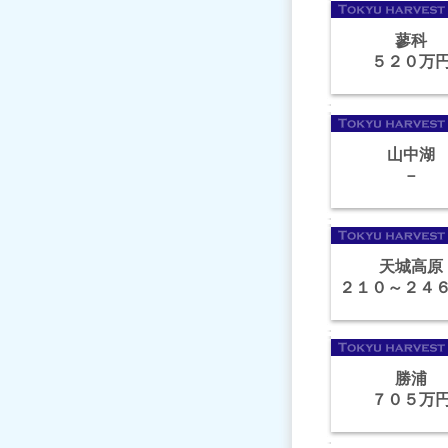
蓼科
５２０万
山中湖
－
天城高原
２１０～２４
勝浦
７０５万