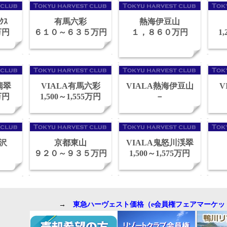
ｸｽ
有馬六彩
熱海伊豆山
万円
６１０～６３５万円
１，８６０万円
1
翡翠
VIALA有馬六彩
VIALA熱海伊豆山
V
万円
1,500～1,555万円
－
井沢
京都東山
VIALA鬼怒川渓翠
９２０～９３５万円
1,500～1,575万円
→
東急ハーヴェスト価格（e会員権フェアマーケッ