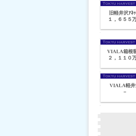
旧軽井沢ｱﾈｯ
１，６５５
VIALA箱根
２，１１０
VIALA軽
－