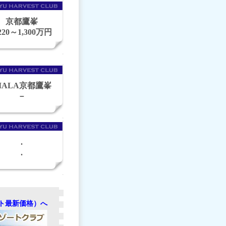
京都鷹峯
,220～1,300万円
IALA京都鷹峯
－
.
.
ト最新価格）へ